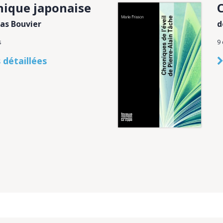
ique japonaise
las Bouvier
d
s
9
 détaillées