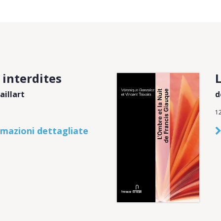
 interdites
aillart
d
1
rmazioni dettagliate