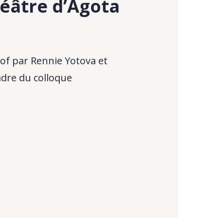
héâtre d’Agota
tof par Rennie Yotova et
adre du colloque