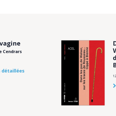
vagine
W
se Cendrars
 détaillées
1